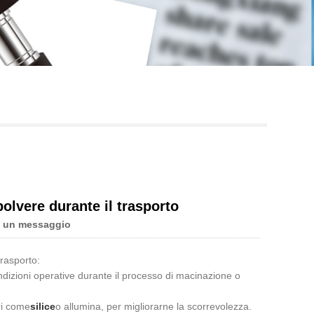
Live
olvere durante il trasporto
i un messaggio
trasporto:
ndizioni operative durante il processo di macinazione o
ri come
silice
o allumina, per migliorarne la scorrevolezza.