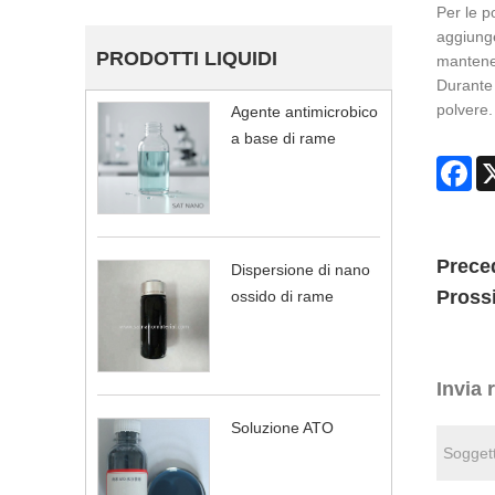
Per le po
aggiunge
PRODOTTI LIQUIDI
mantene
Durante 
polvere.
Agente antimicrobico
a base di rame
Fa
Prece
Dispersione di nano
Pross
ossido di rame
Invia 
Soluzione ATO