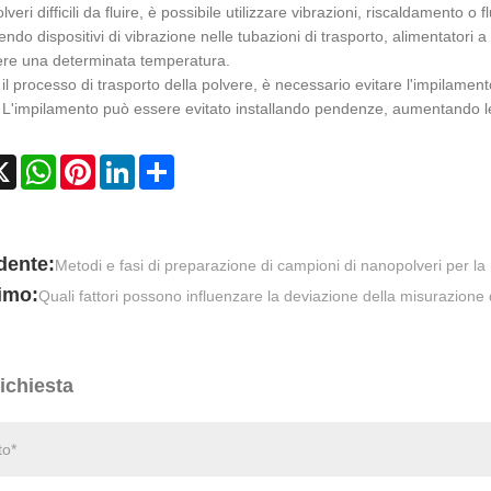
lveri difficili da fluire, è possibile utilizzare vibrazioni, riscaldamento o
ndo dispositivi di vibrazione nelle tubazioni di trasporto, alimentatori a 
re una determinata temperatura.
il processo di trasporto della polvere, è necessario evitare l'impilamento,
 L'impilamento può essere evitato installando pendenze, aumentando le 
cebook
X
WhatsApp
Pinterest
LinkedIn
Share
dente:
Metodi e fasi di preparazione di campioni di nanopolveri per la
imo:
Quali fattori possono influenzare la deviazione della misurazione d
richiesta